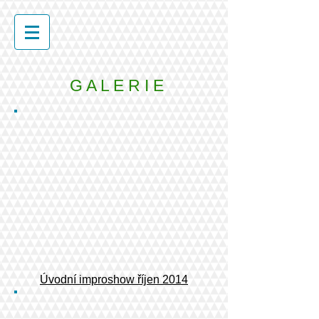
G A L E R I E
Úvodní improshow říjen 2014